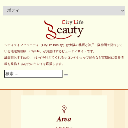
シティライフビューティ（CityLife Beauty）は大阪の北摂と神戸・阪神間で発行して
いる地域情報紙「CityLife」がお届けするビューティサイトです。
編集部おすすめの、キレイを叶えてくれるサロンやショップ紹介など定期的に美容情
報を発信！ あなたのキレイを応援します。
検
検
索
索
対
象:
Area