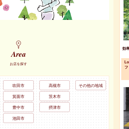
効
Area
L
お店を探す
フ