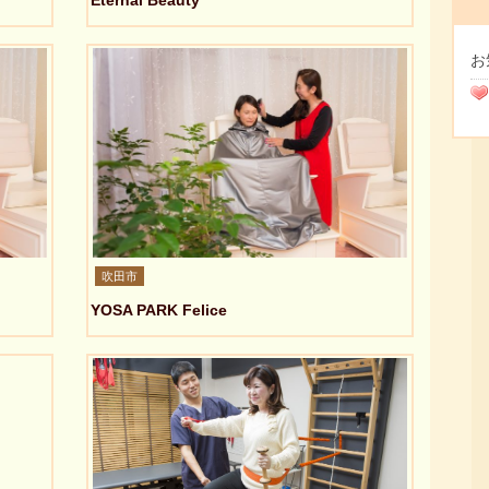
Eternal Beauty
お
吹田市
YOSA PARK Felice