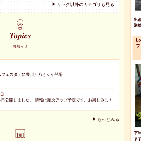
リラク以外のカテゴリも見る
出
逆
Topics
L
フ
お知らせ
マムフェスタ」に豊川月乃さんが登場
曜日
eauty」本日公開しました。 情報は順次アップ予定です。お楽しみに！
もっとみる
下
ま