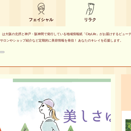
フェイシャル
リラク
eauty）は大阪の北摂と神戸・阪神間で発行している地域情報紙「CityLife」がお届けするビュ
サロンやショップ紹介など定期的に美容情報を発信！ あなたのキレイを応援します。
検
索