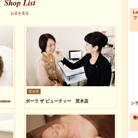
Shop List
L
お店を見る
フ
茨木市
ine
ポーラ ザ ビューティー 茨木店
シ
整