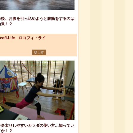
産後、お腹を引っ込めようと腹筋をするのは
効果！？
ocofi-Life ロコフィ・ライ
吹田市
半身太りしやすいカラダの使い方…知ってい
すか！？