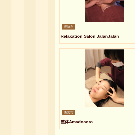
摂津市
Relaxation Salon JalanJalan
西宮市
整体Amadocoro