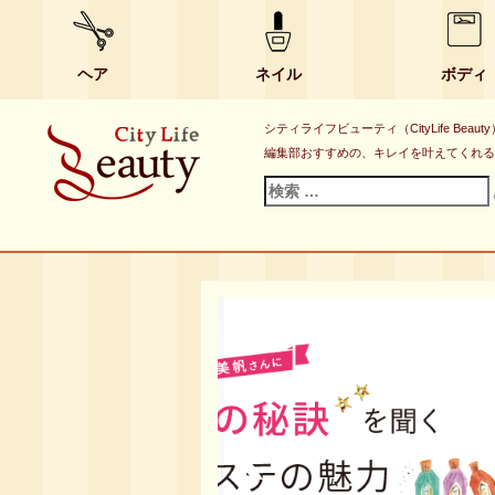
ヘア
ネイル
ボディ
シティライフビューティ（CityLife B
編集部おすすめの、キレイを叶えてくれる
検
索
対
象: