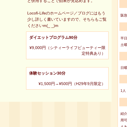
と併用することで効果が見込めます。
Locofi-Lifeのホームページ／ブログにはもう
阪
少し詳しく書いていますので、そちらもご覧
くださいm(_ _)m
ダイエットプログラム90分
平日
土曜
¥9,000円（シティーライフビューティー限
定特典あり）
日曜
体験セッション30分
¥1,500円→¥500円（H29年9月限定）
1人
紹介
用可
えあ