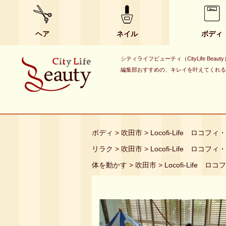
ヘア
ネイル
ボディ
シティライフビューティ（CityLife B
編集部おすすめの、キレイを叶えてくれる
ボディ
>
吹田市
>
Locofi-Life ロコフ
リラク
>
吹田市
>
Locofi-Life ロコフ
体を動かす
>
吹田市
>
Locofi-Life 