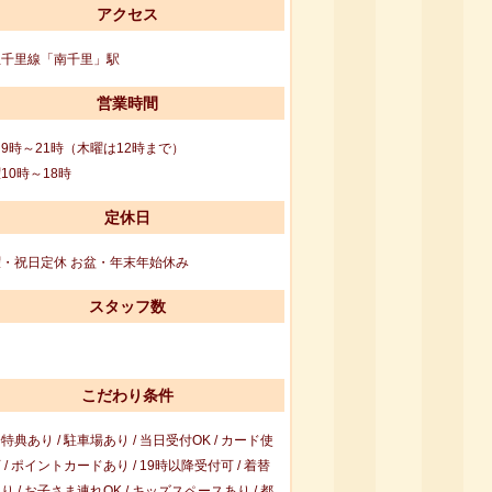
アクセス
急千里線「南千里」駅
営業時間
9時～21時（木曜は12時まで）
10時～18時
定休日
・祝日定休 お盆・年末年始休み
スタッフ数
こだわり条件
特典あり / 駐車場あり / 当日受付OK / カード使
 / ポイントカードあり / 19時以降受付可 / 着替
り / お子さま連れOK / キッズスペースあり / 都