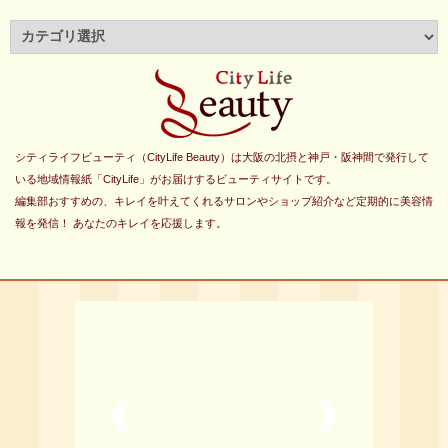
シティライフビューティ（CityLife Beauty）は大阪の北摂と神戸・阪神間で発行して
いる地域情報紙「CityLife」がお届けするビューティサイトです。
編集部おすすめの、キレイを叶えてくれるサロンやショップ紹介など定期的に美容情
報を発信！ あなたのキレイを応援します。