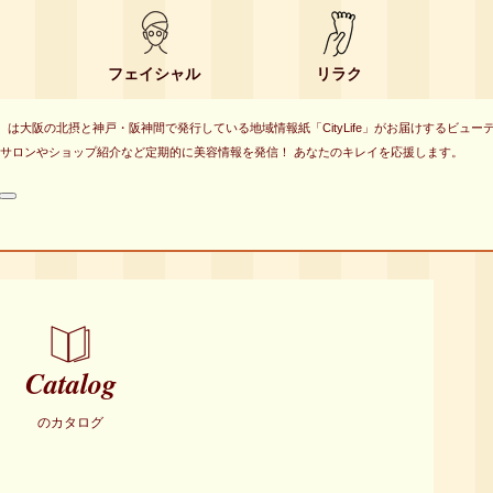
フェイシャル
リラク
eauty）は大阪の北摂と神戸・阪神間で発行している地域情報紙「CityLife」がお届けするビュ
サロンやショップ紹介など定期的に美容情報を発信！ あなたのキレイを応援します。
検
索
Catalog
のカタログ