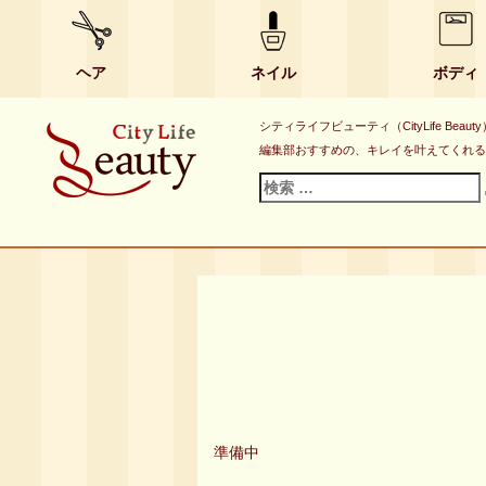
ヘア
ネイル
ボディ
シティライフビューティ（CityLife B
編集部おすすめの、キレイを叶えてくれる
検
索
対
象:
準備中