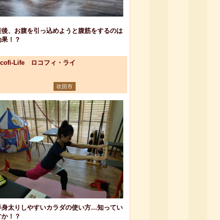
産後、お腹を引っ込めようと腹筋をするのは
効果！？
ocofi-Life ロコフィ・ライ
吹田市
半身太りしやすいカラダの使い方…知ってい
すか！？