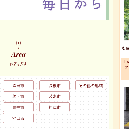
効
Area
L
お店を探す
フ