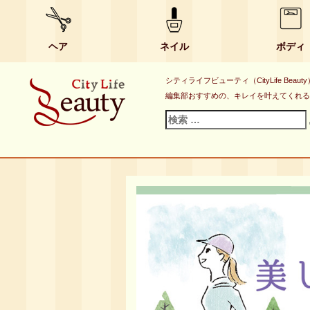
ヘア
ネイル
ボディ
シティライフビューティ（CityLife B
編集部おすすめの、キレイを叶えてくれる
検
索
対
象: