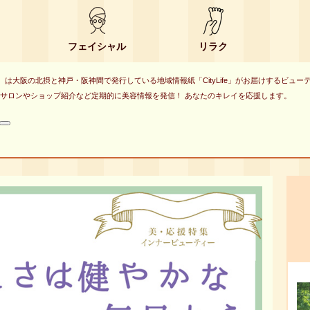
フェイシャル
リラク
eauty）は大阪の北摂と神戸・阪神間で発行している地域情報紙「CityLife」がお届けするビュ
サロンやショップ紹介など定期的に美容情報を発信！ あなたのキレイを応援します。
検
索