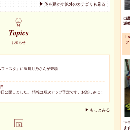
体を動かす以外のカテゴリも見る
出
逆
Topics
L
フ
お知らせ
マムフェスタ」に豊川月乃さんが登場
曜日
eauty」本日公開しました。 情報は順次アップ予定です。お楽しみに！
もっとみる
下
ま