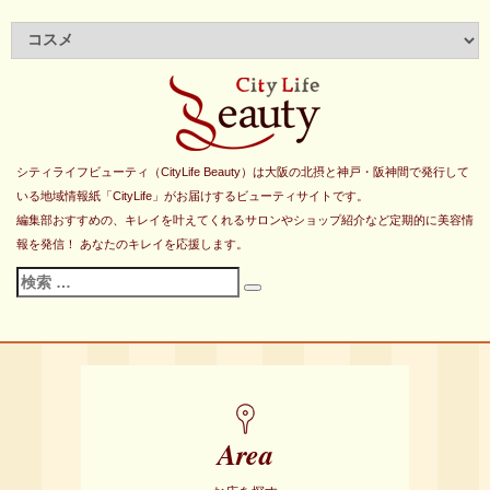
シティライフビューティ（CityLife Beauty）は大阪の北摂と神戸・阪神間で発行して
いる地域情報紙「CityLife」がお届けするビューティサイトです。
編集部おすすめの、キレイを叶えてくれるサロンやショップ紹介など定期的に美容情
報を発信！ あなたのキレイを応援します。
検
検
索
索
対
象:
Area