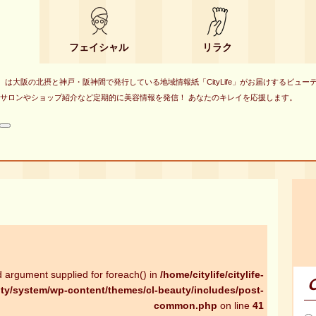
フェイシャル
リラク
eauty）は大阪の北摂と神戸・阪神間で発行している地域情報紙「CityLife」がお届けするビュ
サロンやショップ紹介など定期的に美容情報を発信！ あなたのキレイを応援します。
検
索
id argument supplied for foreach() in
/home/citylife/citylife-
C
ty/system/wp-content/themes/cl-beauty/includes/post-
common.php
on line
41