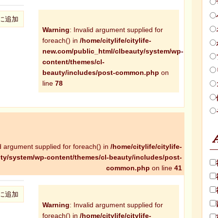
に追加
Warning
: Invalid argument supplied for
foreach() in
/home/citylife/citylife-
new.com/public_html/clbeauty/system/wp-
content/themes/cl-
beauty/includes/post-common.php
on
line
78
id argument supplied for foreach() in
/home/citylife/citylife-
ty/system/wp-content/themes/cl-beauty/includes/post-
common.php
on line
41
に追加
Warning
: Invalid argument supplied for
foreach() in
/home/citylife/citylife-