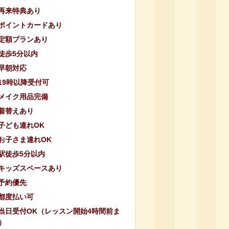
再来特典あり
ポイントカードあり
定額プランあり
徒歩5分以内
早朝対応
19時以降受付可
メイク用品完備
着替えあり
子ども連れOK
お子さま連れOK
駅徒歩5分以内
キッズスペースあり
予約優先
都度払い可
当日受付OK（レッスン開始4時間前ま
）