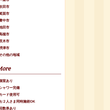
吹田市
箕面市
豊中市
池田市
高槻市
茨木市
摂津市
その他の地域
More
個室あり
シャワー完備
カード使用可
お２人さま同時施術OK
回数券あり