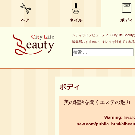
ヘア
ネイル
ボディ
シティライフビューティ（CityLife B
編集部おすすめの、キレイを叶えてくれる
検
索
対
象:
ボディ
美の秘訣を聞くエステの魅力
Warning
: Inval
new.com/public_html/clbeau