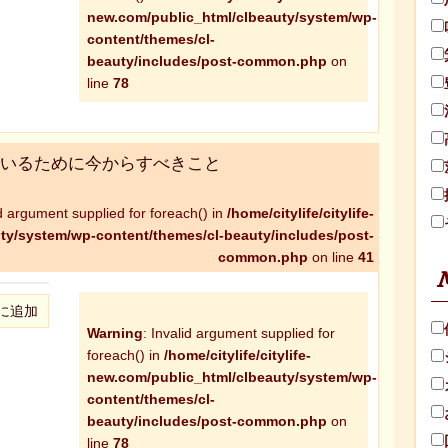
new.com/public_html/clbeauty/system/wp-
content/themes/cl-
beauty/includes/post-common.php
on
line
78
分でいるために今からすべきこと
id argument supplied for foreach() in
/home/citylife/citylife-
ty/system/wp-content/themes/cl-beauty/includes/post-
common.php
on line
41
に追加
Warning
: Invalid argument supplied for
foreach() in
/home/citylife/citylife-
new.com/public_html/clbeauty/system/wp-
content/themes/cl-
beauty/includes/post-common.php
on
line
78