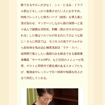
験できるサロンが少なく、シミ・たるみ・トラブ
ル肌などをしっかり改善させたい人におすすめ。
特殊ブレンドした韓方ハーブ（粉状）を導入液と
混ぜ合わせ、マッサージしながら肌の深部へと送
り込んで細胞を活性化。剥離（肌がボロボロはが
れる）した後はツルツルの生まれたてのような肌
に！さらに同店では、モコモコの泡でデコルテか
ら顔全体を包み込む極美洗顔法「ラテ・スパ」、
短時間で落としたい脂肪のみを除去できる最新痩
身機器「サーマルHIFU」など注目のメニューが充
実。ゲストと同世代で親近感のあるスタッフたち
が、勉強会やレッスンで日々技術や知識を向上さ
せて対応してくれる。