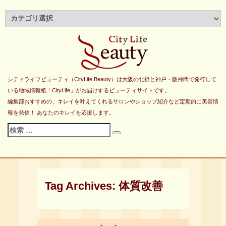
シティライフビューティ（CityLife Beauty）は大阪の北摂と神戸・阪神間で発行して
いる地域情報紙「CityLife」がお届けするビューティサイトです。
編集部おすすめの、キレイを叶えてくれるサロンやショップ紹介など定期的に美容情
報を発信！ あなたのキレイを応援します。
検
検
索
索
対
象:
Tag Archives:
体質改善